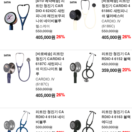
[8/10 예약배송] 리
[바로배송] 리트만
트만 청진기 CAR
청진기 CARDIO 4
DIO 4 6242C 새틴
6186C 새틴피니
피니쉬 레인보우피
쉬 앨러배스터
니쉬 네이비블루
CARDIO. IV
헬스케어
(6186C)
550,000원
550,000원
26%
26%
405,000원
405,000원
[바로배송] 리트만
리트만 청진기 CA
청진기 CARDIO 4
RDIO 4 6152 블랙
6187C 새틴피니
450,000원
쉬 미드나이트 블
20%
359,000원
루
CARDIO. IV
(6187C)
550,000원
26%
405,000원
리트만 청진기 CA
리트만 청진기 CA
RDIO 4 6154 네이
RDIO 4 6163 블랙
비블루
에디션
500,000원
500,000원