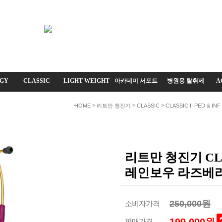
GY
CLASSIC
LIGHT WEIGHT
아카데미 서포트
병원용 탈취제
A
>
>
>
HOME
리트만 청진기
CLASSIC
CLASSIC II PED & INF
리트만 청진기 CLA
레인보우 라즈베
250,000원
소비자가격
판매가격