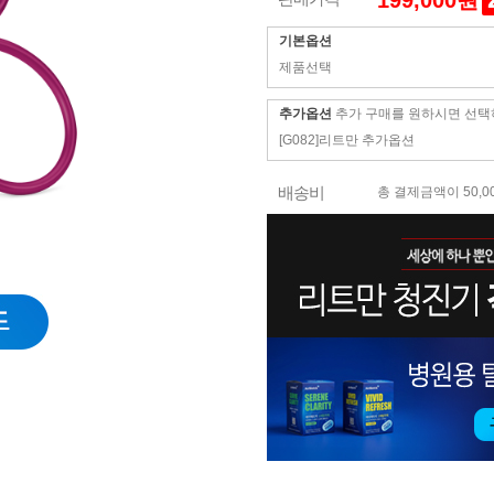
199,000원
기본옵션
제품선택
추가옵션
추가 구매를 원하시면 선택
[G082]리트만 추가옵션
배송비
총 결제금액이 50,0