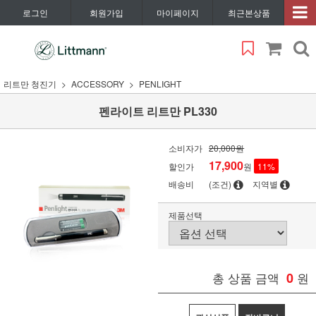
로그인
회원가입
마이페이지
최근본상품
리트만 청진기
ACCESSORY
PENLIGHT
펜라이트 리트만 PL330
소비자가
20,000원
17,900
할인가
원
11
%
배송비
(조건)
지역별
제품선택
총 상품 금액
0
원