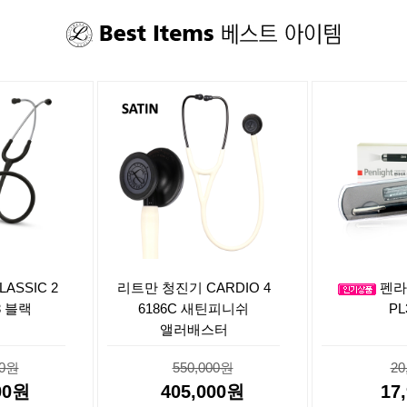
ASSIC 2
리트만 청진기 CARDIO 4
펜라
3 블랙
6186C 새틴피니쉬
PL
앨러배스터
00원
550,000원
20
00원
405,000원
17