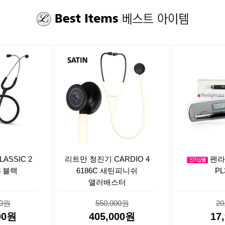
ASSIC 2
리트만 청진기 CARDIO 4
펜라
3 블랙
6186C 새틴피니쉬
PL
앨러배스터
00원
550,000원
20
00원
405,000원
17