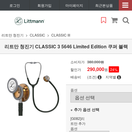
로그인
회원가입
마이페이지
최근본상품
리트만 청진기
CLASSIC
CLASSIC III
리트만 청진기 CLASSIC 3 5646 Limited Edition 쿠퍼 블랙
소비자가
380,000원
290,000
할인가
원
24
%
배송비
(조건)
지역별
옵션
+ 추가 옵션 선택
[G082]리
트만 추가
옵션