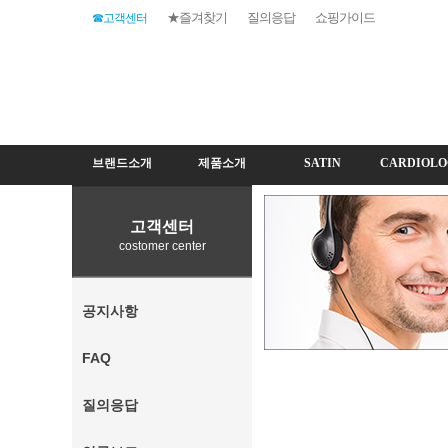
★즐겨찾기
질의응답
쇼핑가이드
☎고객센터
브랜드소개
제품소개
SATIN
CARDIOLO
고객센터
costomer center
공지사항
FAQ
질의응답