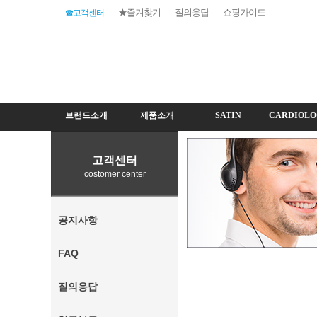
★즐겨찾기
질의응답
쇼핑가이드
☎고객센터
브랜드소개
제품소개
SATIN
CARDIOLO
고객센터
costomer center
공지사항
FAQ
질의응답