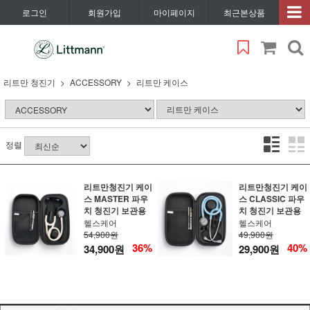
로그인
회원가입
마이페이지
최근본상품
리트만 청진기
ACCESSORY
리트만 케이스
정렬
리트만청진기 케이
리트만청진기 케이
스 MASTER 파우
스 CLASSIC 파우
치 청진기 보관용
치 청진기 보관용
헬스케어
헬스케어
54,900원
49,900원
36%
40%
34,900원
29,900원