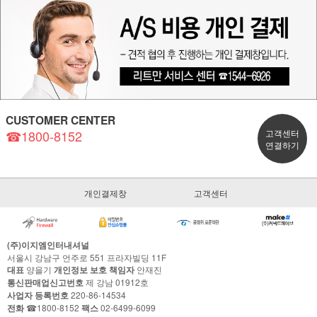
CUSTOMER CENTER
☎1800-8152
고객센터
연결하기
개인결제창
고객센터
(주)이지엠인터내셔널
서울시 강남구 언주로 551 프라자빌딩 11F
대표
양을기
개인정보 보호 책임자
안재진
통신판매업신고번호
제 강남 01912호
사업자 등록번호
220-86-14534
전화
☎1800-8152
팩스
02-6499-6099