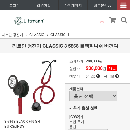
로그인
회원가입
마이페이지
최근본상품
리트만 청진기
CLASSIC
CLASSIC III
리트만 청진기 CLASSIC 3 5868 블랙피니쉬 버건디
소비자가
290,000원
230,000
할인가
원
21
%
배송비
(조건)
지역별
제품선택
+ 추가 옵션 선택
[G082]리
3 5868 BLACK-FINISH
트만 추가
BURGUNDY
옵션