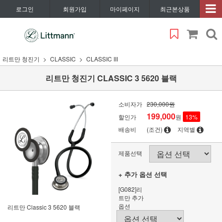
로그인
회원가입
마이페이지
최근본상품
리트만 청진기
CLASSIC
CLASSIC III
리트만 청진기 CLASSIC 3 5620 블랙
소비자가
230,000원
199,000
할인가
원
13
%
배송비
(조건)
지역별
제품선택
+ 추가 옵션 선택
[G082]리
트만 추가
옵션
리트만 Classic 3 5620 블랙