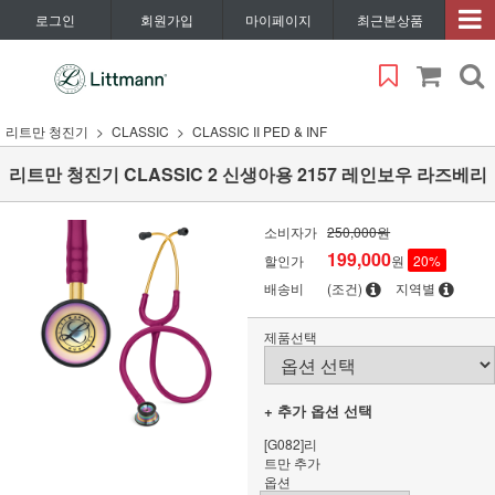
로그인
회원가입
마이페이지
최근본상품
리트만 청진기
CLASSIC
CLASSIC II PED & INF
리트만 청진기 CLASSIC 2 신생아용 2157 레인보우 라즈베리
소비자가
250,000원
199,000
할인가
원
20
%
배송비
(조건)
지역별
제품선택
+ 추가 옵션 선택
[G082]리
트만 추가
옵션