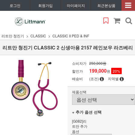
로그인
회원가입
마이페이지
최근본상품
리트만 청진기
CLASSIC
CLASSIC II PED & INF
리트만 청진기 CLASSIC 2 신생아용 2157 레인보우 라즈베리
소비자가
250,000원
199,000
할인가
원
20
%
배송비
(조건)
지역별
제품선택
+ 추가 옵션 선택
[G082]리
트만 추가
옵션