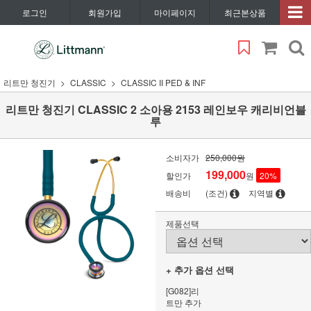
로그인
회원가입
마이페이지
최근본상품
리트만 청진기
CLASSIC
CLASSIC II PED & INF
리트만 청진기 CLASSIC 2 소아용 2153 레인보우 캐리비언블
루
소비자가
250,000원
199,000
할인가
원
20
%
배송비
(조건)
지역별
제품선택
+ 추가 옵션 선택
[G082]리
트만 추가