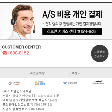
CUSTOMER CENTER
☎1800-8152
고객센터
연결하기
개인결제창
고객센터
(주)이지엠인터내셔널
서울시 강남구 언주로 551 프라자빌딩 11F
대표
양을기
개인정보 보호 책임자
안재진
통신판매업신고번호
제 강남 01912호
사업자 등록번호
220-86-14534