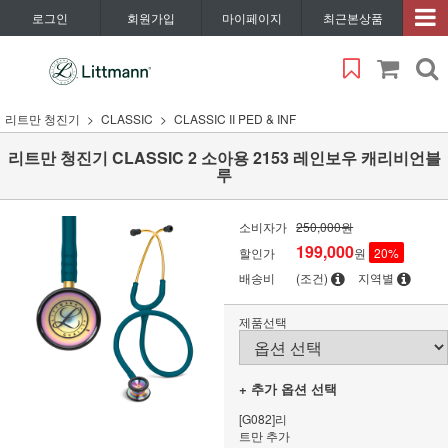
로그인
회원가입
마이페이지
최근본상품
리트만 청진기
CLASSIC
CLASSIC II PED & INF
리트만 청진기 CLASSIC 2 소아용 2153 레인보우 캐리비언블
루
소비자가
250,000원
199,000
할인가
원
20
%
배송비
(조건)
지역별
제품선택
+ 추가 옵션 선택
[G082]리
트만 추가