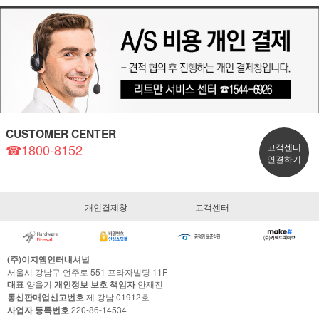
CUSTOMER CENTER
☎1800-8152
고객센터
연결하기
개인결제창
고객센터
(주)이지엠인터내셔널
서울시 강남구 언주로 551 프라자빌딩 11F
대표
양을기
개인정보 보호 책임자
안재진
통신판매업신고번호
제 강남 01912호
사업자 등록번호
220-86-14534