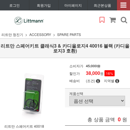
로그인
회원가입
마이페이지
최근본상품
리트만 청진기
ACCESSORY
SPARE PARTS
리트만 스페어키트 클래식3 & 카디올로지4 40016 블랙 (카디올
로지3 호환)
소비자가
45,000원
38,000
할인가
원
16
%
배송비
(조건)
지역별
제품선택
총 상품 금액
0
원
리트만 스페어키트 40018