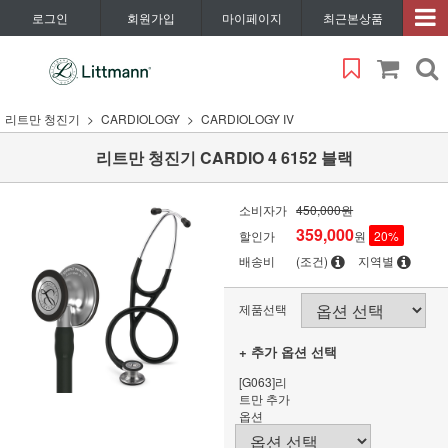
로그인
회원가입
마이페이지
최근본상품
리트만 청진기
CARDIOLOGY
CARDIOLOGY IV
리트만 청진기 CARDIO 4 6152 블랙
소비자가
450,000원
359,000
할인가
원
20
%
배송비
(조건)
지역별
제품선택
+ 추가 옵션 선택
[G063]리
트만 추가
옵션