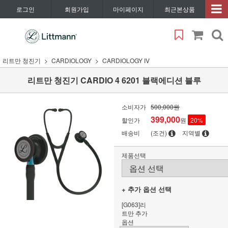
로그인
회원가입
마이페이지
최근본상품
리트만 청진기
CARDIOLOGY
CARDIOLOGY IV
리트만 청진기 CARDIO 4 6201 블랙에디션 블루
소비자가
500,000원
399,000
할인가
원
20
%
배송비
(조건)
지역별
제품선택
+ 추가 옵션 선택
[G063]리
트만 추가
옵션