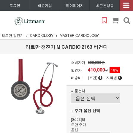
로그인
회원가입
마이페이지
최근본상품
리트만 청진기
CARDIOLOGY
MASTER CARDIOLOGY
리트만 청진기 M CARDIO 2163 버건디
소비자가
500,000원
410,000
할인가
원
18
%
배송비
(조건)
지역별
제품선택
+ 추가 옵션 선택
[G063]리
트만 추가
옵션