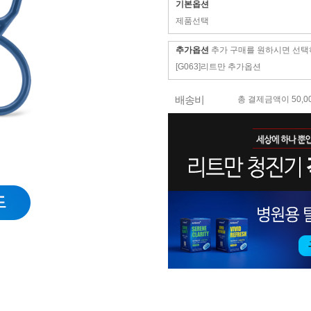
기본옵션
제품선택
추가옵션
추가 구매를 원하시면 선택
[G063]리트만 추가옵션
배송비
총 결제금액이 50,0