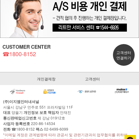
CUSTOMER CENTER
☎1800-8152
고객센터
연결하기
개인결제창
고객센터
(주)이지엠인터내셔널
서울시 강남구 언주로 551 프라자빌딩 11F
대표
양을기
개인정보 보호 책임자
안재진
통신판매업신고번호
제 강남 01912호
사업자 등록번호
220-86-14534
전화
☎1800-8152
팩스
02-6499-6099
*이메일 계정은 관계법령에 따라 관공서 및 관련기관과의 업무협의를 위하여