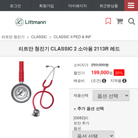
로그인
회원가입
마이페이지
최근본상품
리트만 청진기
CLASSIC
CLASSIC II PED & INF
리트만 청진기 CLASSIC 2 소아용 2113R 레드
소비자가
250,000원
199,000
할인가
원
20
%
배송비
(조건)
지역별
제품선택
+ 추가 옵션 선택
[G082]리
트만 추가
옵션