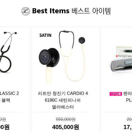
ASSIC 2
리트만 청진기 CARDIO 4
펜라
3 블랙
6186C 새틴피니쉬
PL
앨러배스터
00원
550,000원
20
00원
405,000원
17