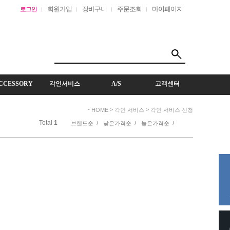
회원가입
장바구니
주문조회
마이페이지
로그인
CCESSORY
각인서비스
A/S
고객센터
-
>
>
HOME
각인 서비스
각인 서비스 신청
Total
1
브랜드순 /
낮은가격순 /
높은가격순 /