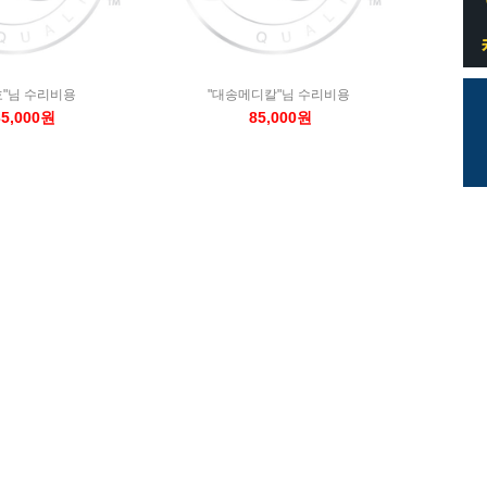
호"님 수리비용
"대송메디칼"님 수리비용
35,000원
85,000원