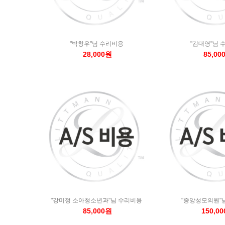
"박창우"님 수리비용
"김대영"님 
28,000원
85,00
"강미정 소아청소년과"님 수리비용
"중앙성모의원"
85,000원
150,0