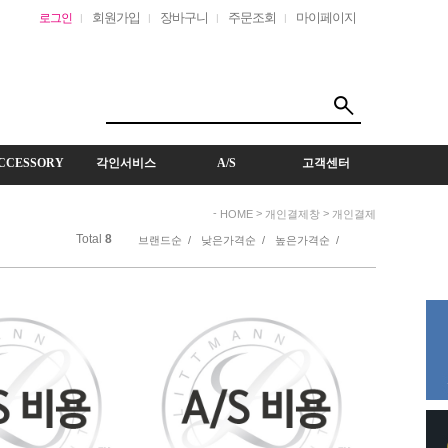
회원가입
장바구니
주문조회
마이페이지
로그인
CCESSORY
각인서비스
A/S
고객센터
-
>
>
HOME
개인결제창
개인결제
Total
8
브랜드순 /
낮은가격순 /
높은가격순 /