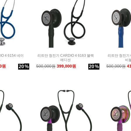
O 4 6154 네이
리트만 청진기 CARDIO 4 6163 블랙
리트만 청진기 CA
루
에디션
비
00원
500,000원
399,000원
500,000원
4
20
%
20
%