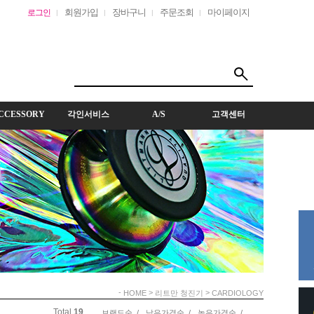
회원가입
장바구니
주문조회
마이페이지
로그인
CCESSORY
각인서비스
A/S
고객센터
-
>
>
HOME
리트만 청진기
CARDIOLOGY
Total
19
브랜드순 /
낮은가격순 /
높은가격순 /