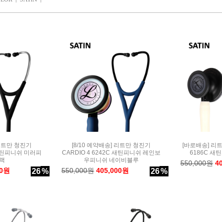
 리트만 청진기
[8/10 예약배송] 리트만 청진기
[바로배송] 리트
C 새틴피니쉬 미러피
CARDIO 4 6242C 새틴피니쉬 레인보
6186C 
랙
우피니쉬 네이비블루
550,000원
4
00원
550,000원
405,000원
26
%
26
%