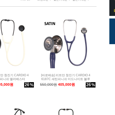
만 청진기 CARDIO 4
[바로배송] 리트만 청진기 CARDIO 4
새틴피니쉬 앨러배스터
6187C 새틴피니쉬 미드나이트 블루
05,000원
550,000원
405,000원
26
%
26
%