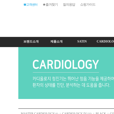
★즐겨찾기
질의응답
쇼핑가이드
☎고객센터
브랜드소개
제품소개
SATIN
CARDIOLO
MASTER CARDIOLOGY
CARDIOLOGY IV
BLACK
C
(4)
|
(15)
|
|