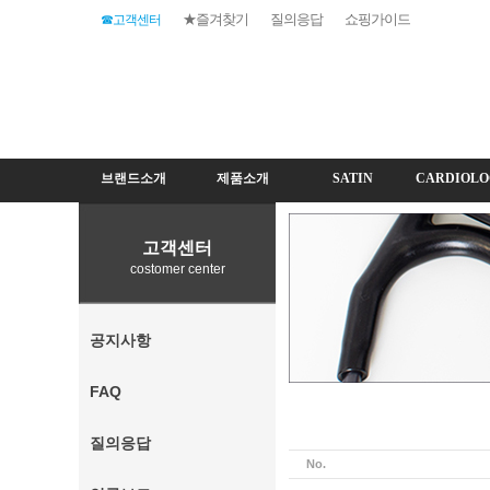
★즐겨찾기
질의응답
쇼핑가이드
☎고객센터
브랜드소개
제품소개
SATIN
CARDIOLO
고객센터
costomer center
공지사항
FAQ
질의응답
No.