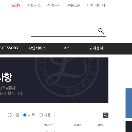
회원가입
장바구니
주문조회
마이페이지
로그인
CCESSORY
각인서비스
A/S
고객센터
이름
제목
내용
Name
Date
Hits