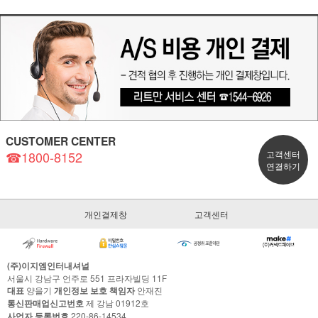
CUSTOMER CENTER
☎1800-8152
고객센터
연결하기
개인결제창
고객센터
(주)이지엠인터내셔널
서울시 강남구 언주로 551 프라자빌딩 11F
대표
양을기
개인정보 보호 책임자
안재진
통신판매업신고번호
제 강남 01912호
사업자 등록번호
220-86-14534