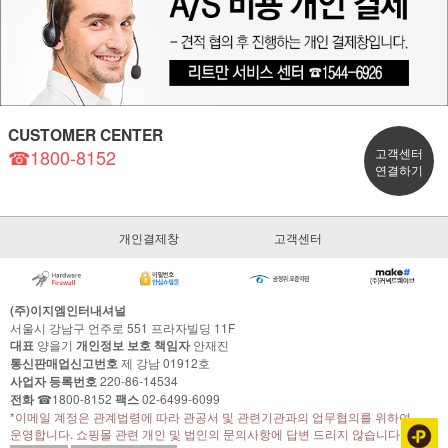
CUSTOMER CENTER
☎1800-8152
고객센터
연결하기
개인결제창
고객센터
(주)이지엠인터내셔널
서울시 강남구 언주로 551 프라자빌딩 11F
대표
양을기
개인정보 보호 책임자
안재진
통신판매업신고번호
제 강남 01912호
사업자 등록번호
220-86-14534
전화
☎1800-8152
팩스
02-6499-6099
*이메일 계정은 관계법령에 따라 관공서 및 관련기관과의 업무협의를 위하여
운영합니다. 쇼핑몰 관련 개인 및 법인의 문의사항에 답변 드리지 않습니다.