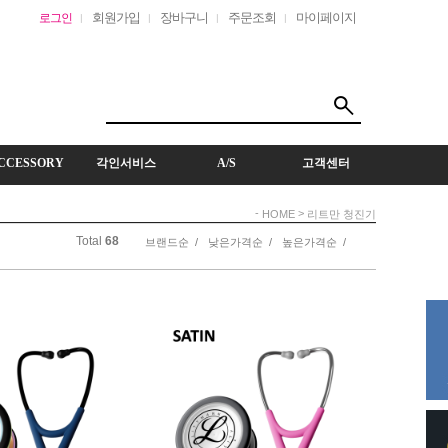
회원가입
장바구니
주문조회
마이페이지
로그인
CCESSORY
각인서비스
A/S
고객센터
-
>
HOME
리트만 청진기
Total
68
브랜드순 /
낮은가격순 /
높은가격순 /