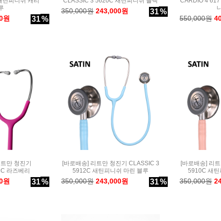
C 새틴피니쉬 캐리
CLASSIC 3 5620C 새틴피니쉬 블랙
CARDIO 4 6
루
350,000원
243,000원
31
%
00원
550,000원
4
31
%
 리트만 청진기
[바로배송] 리트만 청진기 CLASSIC 3
[바로배송] 리트만
48C 라즈베리
5912C 새틴피니쉬 마린 블루
5910C 새
00원
350,000원
243,000원
350,000원
2
31
%
31
%