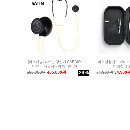
[바로배송] 리트만 청진기 CARDIO 4
리트만청진기 케이스 
6186C 새틴피니쉬 앨러배스터
치 청진기 
550,000원
405,000원
54,900원
34,900
26
%