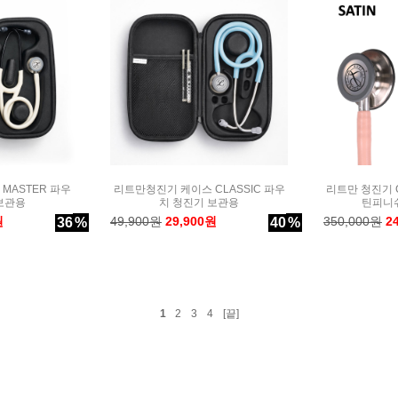
MASTER 파우
리트만청진기 케이스 CLASSIC 파우
리트만 청진기 CL
보관용
치 청진기 보관용
틴피니
원
49,900원
29,900원
350,000원
2
36
%
40
%
1
2
3
4
[끝]