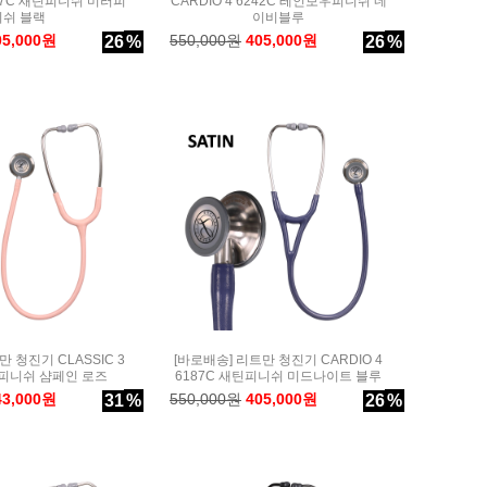
177C 새틴피니쉬 미러피
CARDIO 4 6242C 레인보우피니쉬 네
니쉬 블랙
이비블루
05,000원
550,000원
405,000원
26
%
26
%
 청진기 CLASSIC 3
[바로배송] 리트만 청진기 CARDIO 4
틴피니쉬 샴페인 로즈
6187C 새틴피니쉬 미드나이트 블루
43,000원
550,000원
405,000원
31
%
26
%