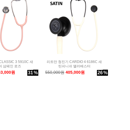
ASSIC 3 5910C 새
리트만 청진기 CARDIO 4 6186C 새
쉬 샴페인 로즈
틴피니쉬 앨러배스터
43,000원
550,000원
405,000원
31
%
26
%