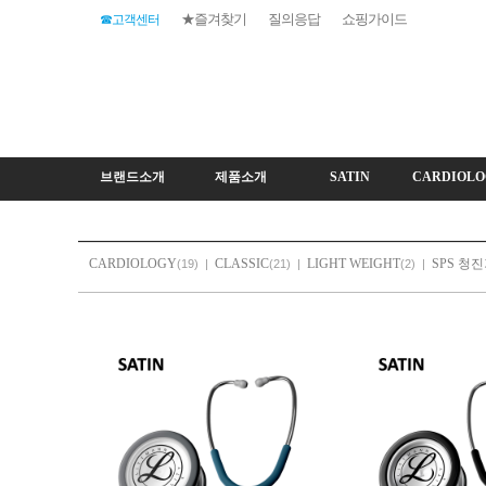
★즐겨찾기
질의응답
쇼핑가이드
☎고객센터
브랜드소개
제품소개
SATIN
CARDIOLO
CARDIOLOGY
CLASSIC
LIGHT WEIGHT
SPS 청
(19)
|
(21)
|
(2)
|