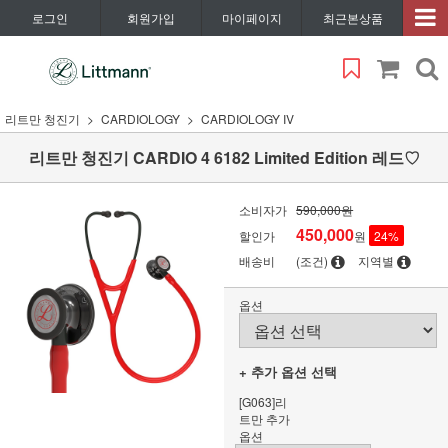
로그인
회원가입
마이페이지
최근본상품
리트만 청진기
CARDIOLOGY
CARDIOLOGY IV
리트만 청진기 CARDIO 4 6182 Limited Edition 레드♡
소비자가
590,000원
450,000
할인가
원
24
%
배송비
(조건)
지역별
옵션
+ 추가 옵션 선택
[G063]리
트만 추가
옵션