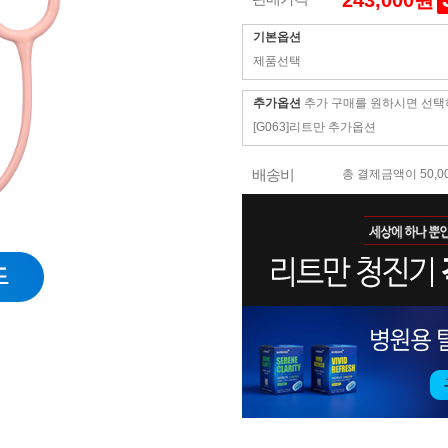
243,000원
기본옵션
제품선택
추가옵션
추가 구매를 원하시면 선택
[G063]리트만 추가옵션
배송비
총 결제금액이 50,0