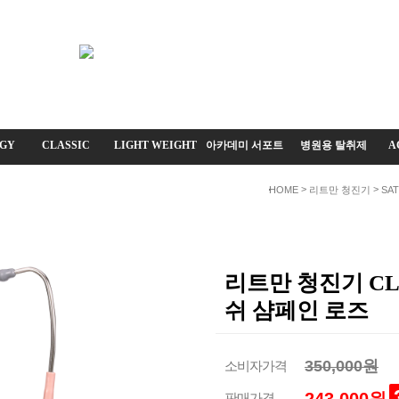
GY
CLASSIC
LIGHT WEIGHT
아카데미 서포트
병원용 탈취제
A
>
>
HOME
리트만 청진기
SAT
리트만 청진기 CLA
쉬 샴페인 로즈
350,000원
소비자가격
판매가격