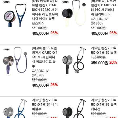
[8/10 예약배송] 리
[바로배송] 리트만
트만 청진기 CAR
청진기 CARDIO 4
DIO 4 6242C 새틴
6186C 새틴피니
피니쉬 레인보우피
쉬 앨러배스터
니쉬 네이비블루
CARDIO. IV
헬스케어
(6186C)
550,000원
550,000원
26%
26%
405,000원
405,000원
[바로배송] 리트만
리트만 청진기 CA
청진기 CARDIO 4
RDIO 4 6152 블랙
6187C 새틴피니
450,000원
쉬 미드나이트 블
20%
359,000원
루
CARDIO. IV
(6187C)
550,000원
26%
405,000원
리트만 청진기 CA
리트만 청진기 CA
RDIO 4 6154 네이
RDIO 4 6163 블랙
비블루
에디션
500,000원
500,000원